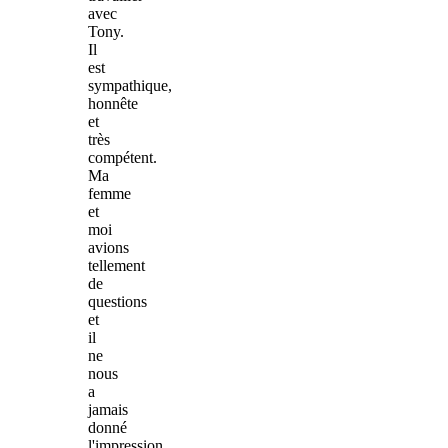
avec
Tony.
Il
est
sympathique,
honnête
et
très
compétent.
Ma
femme
et
moi
avions
tellement
de
questions
et
il
ne
nous
a
jamais
donné
l'impression