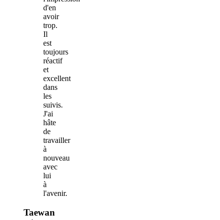
d'en
avoir
trop.
Il
est
toujours
réactif
et
excellent
dans
les
suivis.
J'ai
hâte
de
travailler
à
nouveau
avec
lui
à
l'avenir.
Taewan