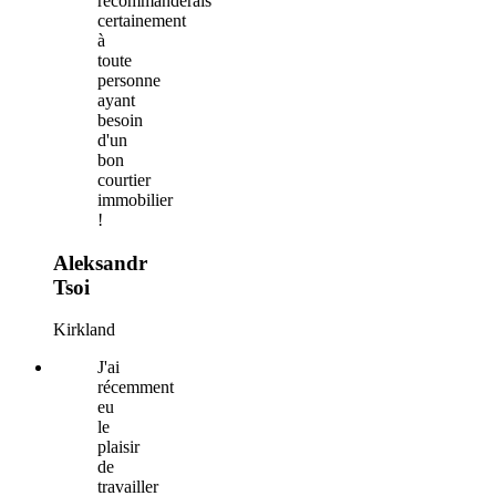
recommanderais
certainement
à
toute
personne
ayant
besoin
d'un
bon
courtier
immobilier
!
Aleksandr
Tsoi
Kirkland
J'ai
récemment
eu
le
plaisir
de
travailler